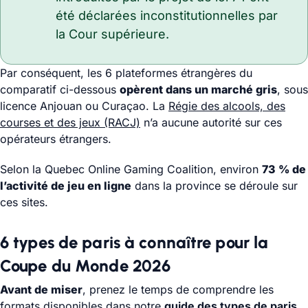
été déclarées inconstitutionnelles par
la Cour supérieure.
Par conséquent, les 6 plateformes étrangères du
comparatif ci-dessous
opèrent dans un marché gris
, sous
licence Anjouan ou Curaçao. La
Régie des alcools, des
courses et des jeux (RACJ)
n’a aucune autorité sur ces
opérateurs étrangers.
Selon la Quebec Online Gaming Coalition, environ
73 % de
l’activité de jeu en ligne
dans la province se déroule sur
ces sites.
6 types de paris à connaître pour la
Coupe du Monde 2026
Avant de miser
, prenez le temps de comprendre les
formats disponibles dans notre
guide des types de paris