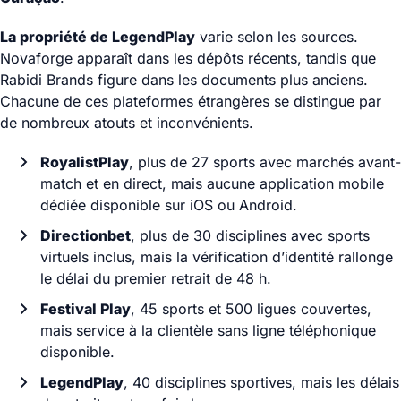
La propriété de LegendPlay
varie selon les sources.
Novaforge apparaît dans les dépôts récents, tandis que
Rabidi Brands figure dans les documents plus anciens.
Chacune de ces plateformes étrangères se distingue par
de nombreux atouts et inconvénients.
RoyalistPlay
, plus de 27 sports avec marchés avant-
match et en direct, mais aucune application mobile
dédiée disponible sur iOS ou Android.
Directionbet
, plus de 30 disciplines avec sports
virtuels inclus, mais la vérification d’identité rallonge
le délai du premier retrait de 48 h.
Festival Play
, 45 sports et 500 ligues couvertes,
mais service à la clientèle sans ligne téléphonique
disponible.
LegendPlay
, 40 disciplines sportives, mais les délais