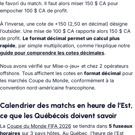
le favori du match. Il faut alors miser 150 $ CA pour
empocher 100 $ CA de profit.
À l’inverse, une cote de +150 (2,50 en décimal) désigne
l’outsider. Une mise de 100 $ CA rapporte alors 150 $ CA
de profit.
Le format décimal permet un calcul plus
rapide
, par simple multiplication, comme l’explique notre
guide pour comprendre les cotes décimales
.
Nous avons vérifié sur Mise-o-jeu+ et chez 2 opérateurs
offshore. Tous affichent les cotes en
format décimal
pour
les marchés Coupe du Monde, conformément à la
convention nord-américaine francophone.
Calendrier des matchs en heure de l’Est,
ce que les Québécois doivent savoir
La
Coupe du Monde FIFA 2026
se tiendra dans
5 fuseaux
horaires
sur 3 pays hôtes. Au Québec, l’heure de l’Est