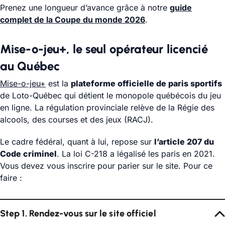
Prenez une longueur d’avance grâce à notre
guide
complet de la Coupe du monde 2026
.
Mise-o-jeu+, le seul opérateur licencié
au Québec
Mise-o-jeu+
est la
plateforme officielle de paris sportifs
de Loto-Québec qui détient le monopole québécois du jeu
en ligne. La régulation provinciale relève de la Régie des
alcools, des courses et des jeux (RACJ).
Le cadre fédéral, quant à lui, repose sur
l’article 207 du
Code criminel
. La loi C-218 a légalisé les paris en 2021.
Vous devez vous inscrire pour parier sur le site. Pour ce
faire :
Step 1. Rendez-vous sur le site officiel