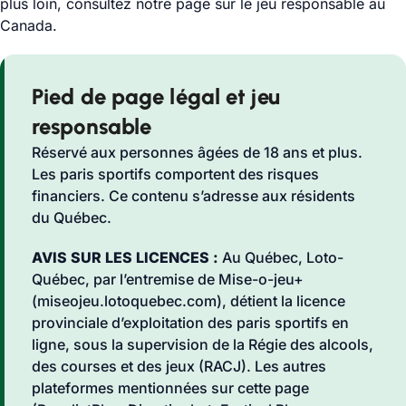
plus loin, consultez notre page sur le jeu responsable au
Canada.
Pied de page légal et jeu
responsable
Réservé aux personnes âgées de 18 ans et plus.
Les paris sportifs comportent des risques
financiers. Ce contenu s’adresse aux résidents
du Québec.
AVIS SUR LES LICENCES :
Au Québec, Loto-
Québec, par l’entremise de Mise-o-jeu+
(miseojeu.lotoquebec.com), détient la licence
provinciale d’exploitation des paris sportifs en
ligne, sous la supervision de la Régie des alcools,
des courses et des jeux (RACJ). Les autres
plateformes mentionnées sur cette page