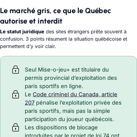
Le marché gris, ce que le Québec
autorise et interdit
Le statut juridique
des sites étrangers prête souvent à
confusion. 3 points résument la situation québécoise et
permettent d’y voir clair.
Seul Mise-o-jeu+ est titulaire du
permis provincial d’exploitation des
paris sportifs en ligne.
Le
Code criminel du Canada, article
207
pénalise l’exploitation privée des
paris sportifs, mais pas la simple
participation du joueur québécois.
Les dispositions de blocage
introduites par le projet de loi 74 ont