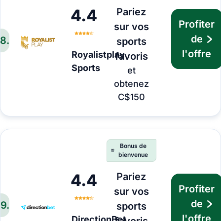
4.4
Pariez
Profiter
sur vos
de
8
.
sports
l'offre
Royalistplay
favoris
Sports
et
obtenez
C$150
Bonus de
bienvenue
4.4
Pariez
Profiter
sur vos
de
9
.
sports
l'offre
DirectionBet