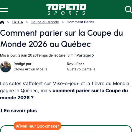
Aller au contenu
FR-CA
Coupe du Monde
Comment Parier
Comment parier sur la Coupe du
Monde 2026 au Québec
Mis à jour:
2 juin 2026
Temps de lecture:
8 min
Partager
Rédigé par :
Revu Par :
Clovis Arthur Mballa
Gustavo Cantella
Les cotes s’affolent sur Mise-o-jeu+ et la fièvre du Mondial
gagne le Québec, mais
comment parier sur la Coupe du
monde 2026 ?
⬇️ En savoir plus
Meilleur Bookmaker