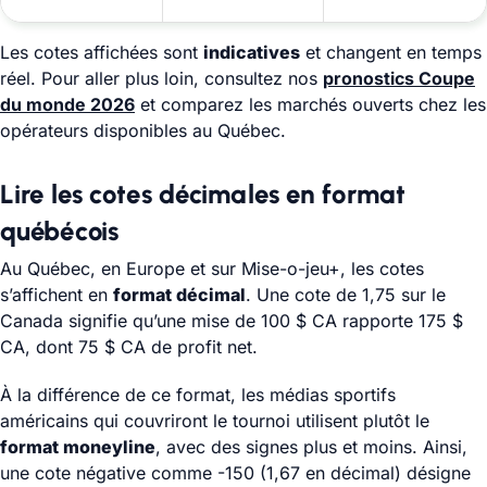
Les cotes affichées sont
indicatives
et changent en temps
réel. Pour aller plus loin, consultez nos
pronostics Coupe
du monde 2026
et comparez les marchés ouverts chez les
opérateurs disponibles au Québec.
Lire les cotes décimales en format
québécois
Au Québec, en Europe et sur Mise-o-jeu+, les cotes
s’affichent en
format décimal
. Une cote de 1,75 sur le
Canada signifie qu’une mise de 100 $ CA rapporte 175 $
CA, dont 75 $ CA de profit net.
À la différence de ce format, les médias sportifs
américains qui couvriront le tournoi utilisent plutôt le
format moneyline
, avec des signes plus et moins. Ainsi,
une cote négative comme -150 (1,67 en décimal) désigne