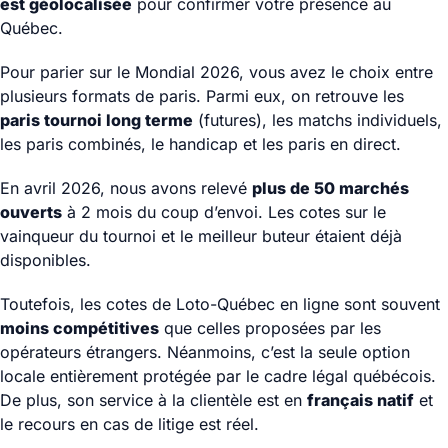
est géolocalisée
pour confirmer votre présence au
Québec.
Pour parier sur le Mondial 2026, vous avez le choix entre
plusieurs formats de paris. Parmi eux, on retrouve les
paris tournoi long terme
(futures), les matchs individuels,
les paris combinés, le handicap et les paris en direct.
En avril
2026
, nous avons relevé
plus de 50 marchés
ouverts
à 2 mois du coup d’envoi. Les cotes sur le
vainqueur du tournoi et le meilleur buteur étaient déjà
disponibles.
Toutefois, les cotes de Loto-Québec en ligne sont souvent
moins compétitives
que celles proposées par les
opérateurs étrangers. Néanmoins, c’est la seule option
locale entièrement protégée par le cadre légal québécois.
De plus, son service à la clientèle est en
français natif
et
le recours en cas de litige est réel.