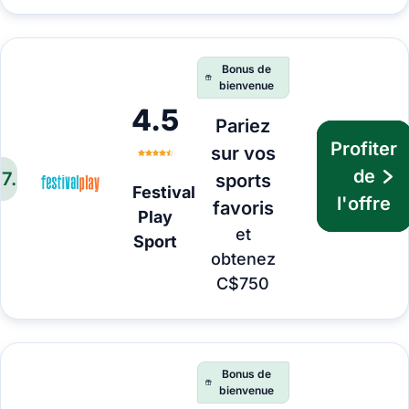
Bonus de
bienvenue
4.5
Pariez
Profiter
sur vos
de
7
.
sports
Festival
l'offre
favoris
Play
et
Sport
obtenez
C$750
Bonus de
bienvenue