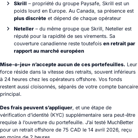
Skrill
– propriété du groupe Paysafe, Skrill est un
poids lourd en Europe. Au Canada, sa présence est
plus discrète
et dépend de chaque opérateur
Neteller
– du même groupe que Skrill, Neteller est
réputé pour la rapidité de ses virements. Sa
couverture canadienne reste toutefois
en retrait par
rapport au marché européen
Mise-o-jeu+ n’accepte aucun de ces portefeuilles.
Leur
force réside dans la vitesse des retraits, souvent inférieurs
à 24 heures chez les opérateurs offshore. Vos fonds
restent aussi cloisonnés, séparés de votre compte bancaire
principal.
Des frais peuvent s’appliquer
, et une étape de
vérification d’identité (KYC) supplémentaire sera peut-être
requise à l’ouverture du portefeuille. J’ai testé MuchBetter
pour un retrait offshore de 75 CAD le 14 avril 2026, reçu
en moins de 2 heures.