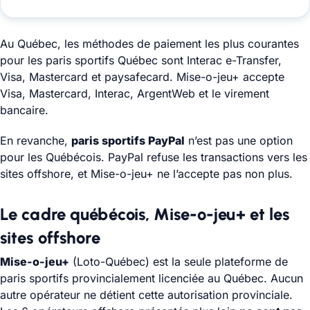
Au Québec, les méthodes de paiement les plus courantes
pour les paris sportifs Québec sont Interac e-Transfer,
Visa, Mastercard et paysafecard. Mise-o-jeu+ accepte
Visa, Mastercard, Interac, ArgentWeb et le virement
bancaire.
En revanche,
paris sportifs PayPal
n’est pas une option
pour les Québécois. PayPal refuse les transactions vers les
sites offshore, et Mise-o-jeu+ ne l’accepte pas non plus.
Le cadre québécois, Mise-o-jeu+ et les
sites offshore
Mise-o-jeu+
(Loto-Québec) est la seule plateforme de
paris sportifs provincialement licenciée au Québec. Aucun
autre opérateur ne détient cette autorisation provinciale.