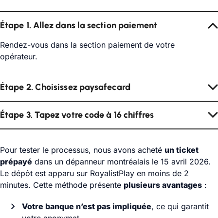
Étape 1. Allez dans la section paiement
Rendez-vous dans la section paiement de votre
opérateur.
Étape 2. Choisissez paysafecard
Étape 3. Tapez votre code à 16 chiffres
Pour tester le processus, nous avons acheté
un ticket
prépayé
dans un dépanneur montréalais le 15 avril 2026.
Le dépôt est apparu sur RoyalistPlay en moins de 2
minutes. Cette méthode présente
plusieurs avantages
:
Votre banque n’est pas impliquée
, ce qui garantit