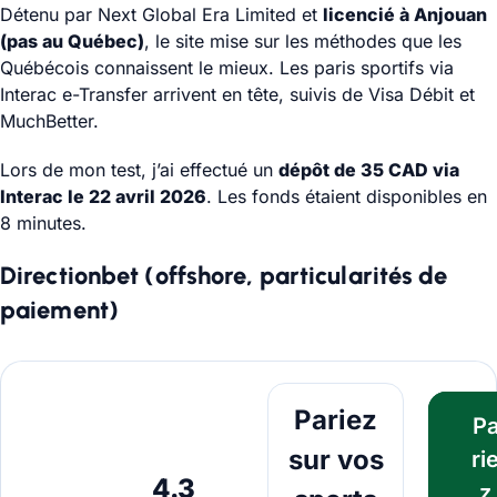
Détenu par Next Global Era Limited et
licencié à Anjouan
(pas au Québec)
, le site mise sur les méthodes que les
Québécois connaissent le mieux. Les paris sportifs via
Interac e-Transfer arrivent en tête, suivis de Visa Débit et
MuchBetter.
Lors de mon test, j’ai effectué un
dépôt de 35 CAD via
Interac le 22 avril 2026
. Les fonds étaient disponibles en
8 minutes.
Directionbet (offshore, particularités de
paiement)
Pariez Maintenant
Pariez
P
sur vos
ri
4.3
z