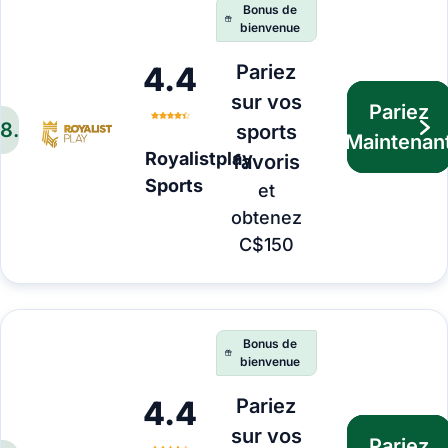
Bonus de
bienvenue
4.4
Pariez
sur vos
Pariez
8
.
sports
Maintenan
Royalistplay
favoris
Sports
et
obtenez
C$150
Bonus de
bienvenue
4.4
Pariez
sur vos
Pariez