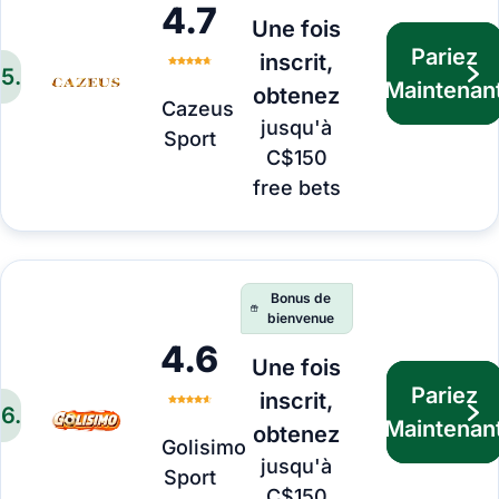
4.7
Une fois
Pariez
inscrit,
5
.
Maintenan
obtenez
Cazeus
jusqu'à
Sport
C$150
free bets
Bonus de
bienvenue
4.6
Une fois
Pariez
inscrit,
6
.
Maintenan
obtenez
Golisimo
jusqu'à
Sport
C$150