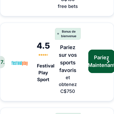
free bets
Bonus de
bienvenue
4.5
Pariez
sur vos
Pariez
7
.
sports
Maintenan
Festival
favoris
Play
et
Sport
obtenez
C$750