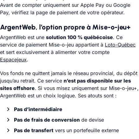
Avant de compter uniquement sur Apple Pay ou Google
Pay, vérifiez la page de paiement de votre opérateur.
ArgentWeb, l’option propre à Mise-o-jeu+
ArgentWeb est une
solution 100 % québécoise
. Ce
service de paiement Mise-o-jeu appartient à
Loto-Québec
et sert exclusivement à alimenter votre compte
Espacejeux
.
Vos fonds ne quittent jamais le réseau provincial, du dépôt
jusqu’au retrait. Ce service
n’est pas disponible sur les
sites offshore
. Si vous misez uniquement sur Mise-o-jeu+,
ArgentWeb est un choix logique. Ses atouts sont :
Pas d’intermédiaire
Pas de frais de conversion
de devise
Pas de transfert
vers un portefeuille externe