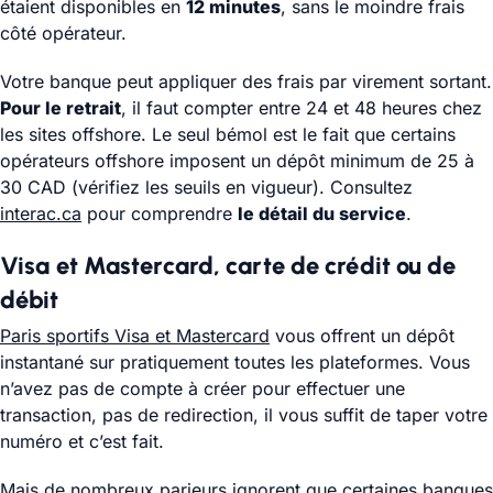
étaient disponibles en
12 minutes
, sans le moindre frais
côté opérateur.
Votre banque peut appliquer des frais par virement sortant.
Pour le retrait
, il faut compter entre 24 et 48 heures chez
les sites offshore. Le seul bémol est le fait que certains
opérateurs offshore imposent un dépôt minimum de 25 à
30 CAD (vérifiez les seuils en vigueur). Consultez
interac.ca
pour comprendre
le détail du service
.
Visa et Mastercard, carte de crédit ou de
débit
Paris sportifs Visa et Mastercard
vous offrent un dépôt
instantané sur pratiquement toutes les plateformes. Vous
n’avez pas de compte à créer pour effectuer une
transaction, pas de redirection, il vous suffit de taper votre
numéro et c’est fait.
Mais de nombreux parieurs ignorent que certaines banques