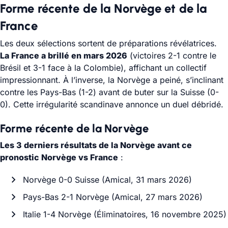
Forme récente de la Norvège et de la
France
Les deux sélections sortent de préparations révélatrices.
La France a brillé en mars 2026
(victoires 2-1 contre le
Brésil et 3-1 face à la Colombie), affichant un collectif
impressionnant. À l’inverse, la Norvège a peiné, s’inclinant
contre les Pays-Bas (1-2) avant de buter sur la Suisse (0-
0). Cette irrégularité scandinave annonce un duel débridé.
Forme récente de la Norvège
Les 3 derniers résultats de la Norvège avant ce
pronostic Norvège vs France
:
Norvège 0-0 Suisse (Amical, 31 mars 2026)
Pays-Bas 2-1 Norvège (Amical, 27 mars 2026)
Italie 1-4 Norvège (Éliminatoires, 16 novembre 2025)