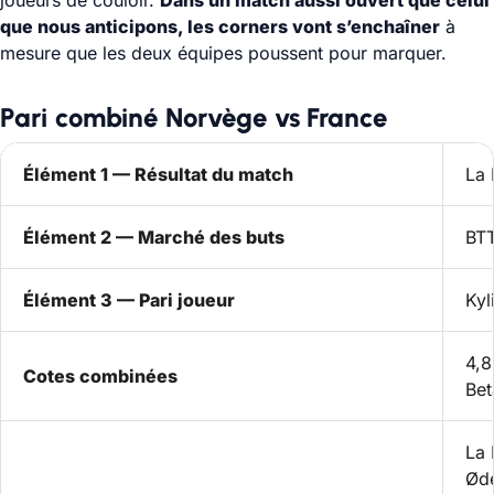
joueurs de couloir.
Dans un match aussi ouvert que celui
que nous anticipons, les corners vont s’enchaîner
à
mesure que les deux équipes poussent pour marquer.
Pari combiné Norvège vs France
Élément 1 — Résultat du match
La 
Élément 2 — Marché des buts
BTT
Élément 3 — Pari joueur
Kyl
4,8
Cotes combinées
Bet
La 
Øde