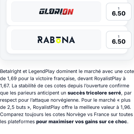
1
6.50
1
6.50
Betalright et LegendPlay dominent le marché avec une cote
de 1,69 pour la victoire française, devant RoyalistPlay à
1,67. La stabilité de ces cotes depuis l’ouverture confirme
que les parieurs anticipent un
succès tricolore serré
, par
respect pour l’attaque norvégienne. Pour le marché « plus
de 2,5 buts », RoyalistPlay offre la meilleure valeur à 1,96.
Comparez toujours les cotes Norvège vs France sur toutes
les plateformes
pour maximiser vos gains sur ce choc
.