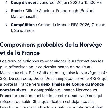
Coup d’envoi :
vendredi 26 juin 2026 à 15h00 HE
Stade :
Gillette Stadium, Foxborough (Boston),
Massachusetts
Compétition :
Coupe du Monde FIFA 2026, Groupe
I, 3e journée
Compositions probables de la Norvège
et de la France
Les deux sélectionneurs vont aligner leurs formations les
plus offensives pour ce dernier match de poule au
Massachusetts. Ståle Solbakken organise la Norvège en 4-
3-3. De son côté, Didier Deschamps conserve le 4-3-3 qui
a porté la France vers
deux finales de Coupe du Monde
consécutives
. La composition du match Norvège vs
France promet un duel tactique entre deux systèmes qui
refusent de subir. Si la qualification est déjà acquise,
Deschamps pourrait effectuer quelques rotations ciblées.