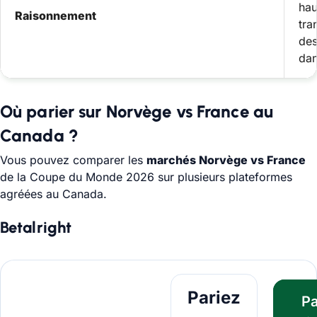
hau
Raisonnement
tra
des
dan
Où parier sur Norvège vs France au
Canada ?
Vous pouvez comparer les
marchés Norvège vs France
de la Coupe du Monde 2026 sur plusieurs plateformes
agréées au Canada.
Betalright
Pariez Maintenant
Pariez
P