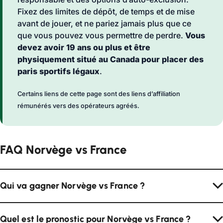
Fixez des limites de dépôt, de temps et de mise
avant de jouer, et ne pariez jamais plus que ce
que vous pouvez vous permettre de perdre.
Vous
devez avoir 19 ans ou plus et être
physiquement situé au Canada pour placer des
paris sportifs légaux
.
Certains liens de cette page sont des liens d’affiliation
rémunérés vers des opérateurs agréés.
FAQ Norvège vs France
Qui va gagner Norvège vs France ?
Quel est le pronostic pour Norvège vs France ?