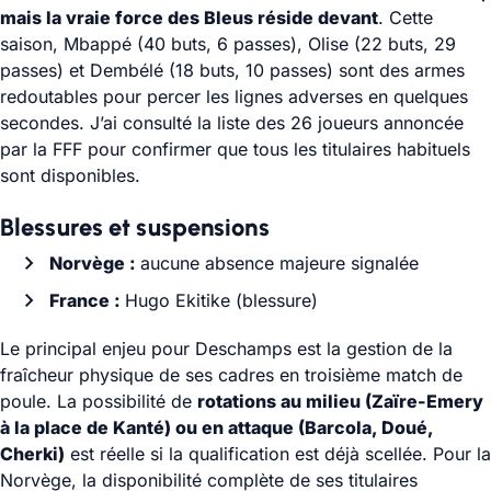
mais la vraie force des Bleus réside devant
. Cette
saison, Mbappé (40 buts, 6 passes), Olise (22 buts, 29
passes) et Dembélé (18 buts, 10 passes) sont des armes
redoutables pour percer les lignes adverses en quelques
secondes. J’ai consulté la liste des 26 joueurs annoncée
par la FFF pour confirmer que tous les titulaires habituels
sont disponibles.
Blessures et suspensions
Norvège :
aucune absence majeure signalée
France :
Hugo Ekitike (blessure)
Le principal enjeu pour Deschamps est la gestion de la
fraîcheur physique de ses cadres en troisième match de
poule. La possibilité de
rotations au milieu (Zaïre-Emery
à la place de Kanté) ou en attaque (Barcola, Doué,
Cherki)
est réelle si la qualification est déjà scellée. Pour la
Norvège, la disponibilité complète de ses titulaires