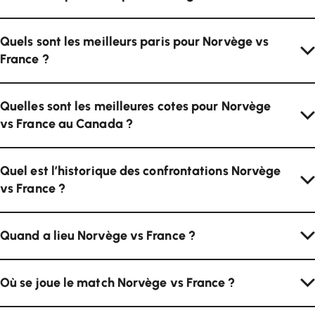
Quels sont les meilleurs paris pour Norvège vs
France ?
Quelles sont les meilleures cotes pour Norvège
vs France au Canada ?
Quel est l’historique des confrontations Norvège
vs France ?
Quand a lieu Norvège vs France ?
Où se joue le match Norvège vs France ?