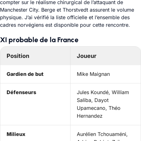
compter sur le réalisme chirurgical de l’attaquant de
Manchester City. Berge et Thorstvedt assurent le volume
physique. J’ai vérifié la liste officielle et l’ensemble des
cadres norvégiens est disponible pour cette rencontre.
XI probable de la France
Position
Joueur
Gardien de but
Mike Maignan
Défenseurs
Jules Koundé, William
Saliba, Dayot
Upamecano, Théo
Hernandez
Milieux
Aurélien Tchouaméni,