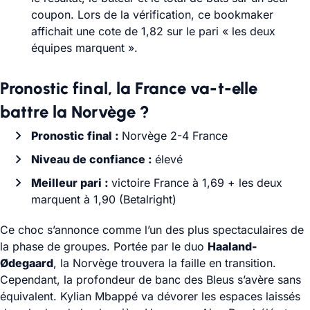
coupon. Lors de la vérification, ce bookmaker
affichait une cote de 1,82 sur le pari « les deux
équipes marquent ».
Pronostic final, la France va-t-elle
battre la Norvège ?
Pronostic final :
Norvège 2-4 France
Niveau de confiance :
élevé
Meilleur pari :
victoire France à 1,69 + les deux
marquent à 1,90 (Betalright)
Ce choc s’annonce comme l’un des plus spectaculaires de
la phase de groupes. Portée par le duo
Haaland-
Ødegaard
, la Norvège trouvera la faille en transition.
Cependant, la profondeur de banc des Bleus s’avère sans
équivalent. Kylian Mbappé va dévorer les espaces laissés