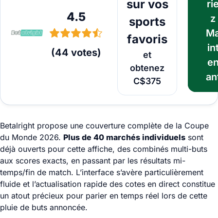
sur vos
ri
4.5
z
sports
M
favoris
in
(
44
votes
)
et
e
obtenez
an
C$375
Betalright propose une couverture complète de la Coupe
du Monde 2026.
Plus de 40 marchés individuels
sont
déjà ouverts pour cette affiche, des combinés multi-buts
aux scores exacts, en passant par les résultats mi-
temps/fin de match. L’interface s’avère particulièrement
fluide et l’actualisation rapide des cotes en direct constitue
un atout précieux pour parier en temps réel lors de cette
pluie de buts annoncée.