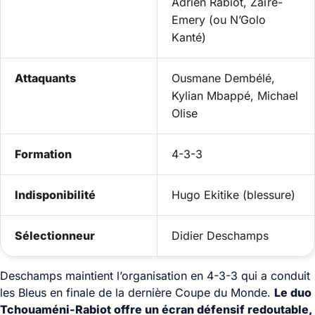
Adrien Rabiot, Zaïre-
Emery (ou N’Golo
Kanté)
Attaquants
Ousmane Dembélé,
Kylian Mbappé, Michael
Olise
Formation
4-3-3
Indisponibilité
Hugo Ekitike (blessure)
Sélectionneur
Didier Deschamps
Deschamps maintient l’organisation en 4-3-3 qui a conduit
les Bleus en finale de la dernière Coupe du Monde.
Le duo
Tchouaméni-Rabiot offre un écran défensif redoutable,