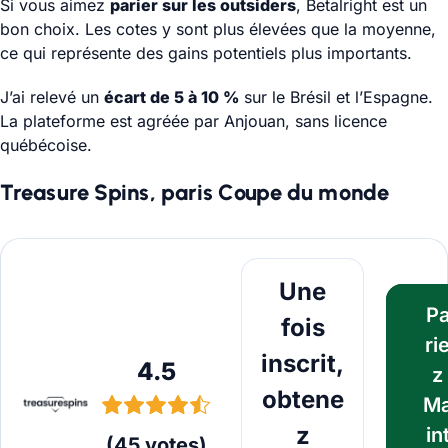
Si vous aimez
parier sur les outsiders
, Betalright est un
bon choix. Les cotes y sont plus élevées que la moyenne,
ce qui représente des gains potentiels plus importants.
J’ai relevé un
écart de 5 à 10 %
sur le Brésil et l’Espagne.
La plateforme est agréée par Anjouan, sans licence
québécoise.
Treasure Spins, paris Coupe du monde
Pariez Maintenant
Une
P
fois
ri
inscrit,
4.5
z
obtene
M
z
in
(
45
votes
)