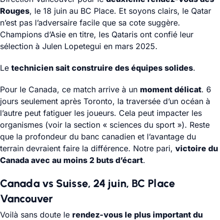
Rouges
, le 18 juin au BC Place. Et soyons clairs, le Qatar
n’est pas l’adversaire facile que sa cote suggère.
Champions d’Asie en titre, les Qataris ont confié leur
sélection à Julen Lopetegui en mars 2025.
Le
technicien sait construire des équipes solides
.
Pour le Canada, ce match arrive à un
moment délicat
. 6
jours seulement après Toronto, la traversée d’un océan à
l’autre peut fatiguer les joueurs. Cela peut impacter les
organismes (voir la section « sciences du sport »). Reste
que la profondeur du banc canadien et l’avantage du
terrain devraient faire la différence. Notre pari,
victoire du
Canada avec au moins 2 buts d’écart
.
Canada vs Suisse, 24 juin, BC Place
Vancouver
Voilà sans doute le
rendez-vous le plus important du