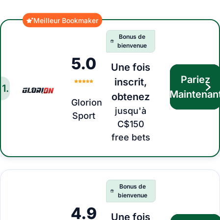
Meilleur Bookmaker
Bonus de
bienvenue
5.0
Une fois
Pariez
inscrit,
1
.
Maintenan
obtenez
Glorion
jusqu'à
Sport
C$150
free bets
Bonus de
bienvenue
4.9
Une fois