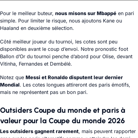
Pour le meilleur buteur,
nous misons sur Mbappé
en pari
simple. Pour limiter le risque, nous ajoutons Kane ou
Haaland en deuxième sélection.
Côté meilleur joueur du tournoi, les cotes sont peu
disponibles avant le coup d’envoi. Notre pronostic foot
Ballon d’Or du tournoi penche d’abord pour Olise, devant
Vitinha, Fernandes et Dembélé.
Notez que
Messi et Ronaldo disputent leur dernier
Mondial
. Les cotes longues attireront des paris émotifs,
mais ne représentent pas un bon pari.
Outsiders Coupe du monde et paris à
valeur pour la Coupe du monde 2026
Les outsiders gagnent rarement
, mais peuvent rapporter