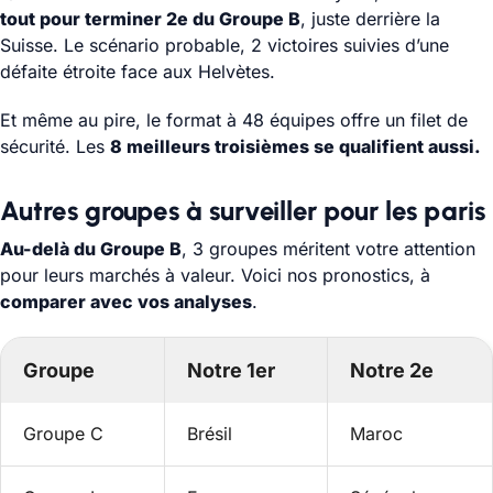
tout pour terminer 2e du Groupe B
, juste derrière la
Suisse. Le scénario probable, 2 victoires suivies d’une
défaite étroite face aux Helvètes.
Et même au pire, le format à 48 équipes offre un filet de
sécurité. Les
8 meilleurs troisièmes se qualifient aussi.
Autres groupes à surveiller pour les paris
Au-delà du Groupe B
, 3 groupes méritent votre attention
pour leurs marchés à valeur. Voici nos pronostics, à
comparer avec vos analyses
.
Groupe
Notre 1er
Notre 2e
Groupe C
Brésil
Maroc