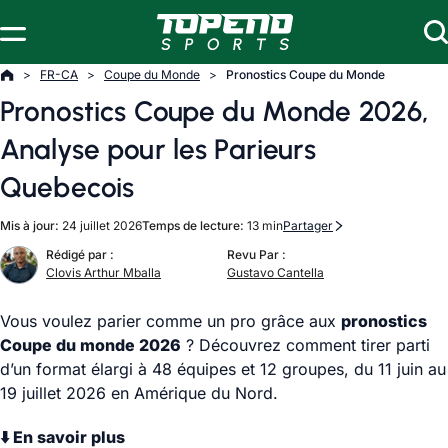
Aller au contenu
FR-CA
Coupe du Monde
Pronostics Coupe du Monde
Pronostics Coupe du Monde 2026,
Analyse pour les Parieurs
Quebecois
Mis à jour:
24 juillet 2026
Temps de lecture:
13 min
Partager
Rédigé par :
Revu Par :
Clovis Arthur Mballa
Gustavo Cantella
Vous voulez parier comme un pro grâce aux
pronostics
Coupe du monde 2026
? Découvrez comment tirer parti
d’un format élargi à 48 équipes et 12 groupes, du 11 juin au
19 juillet 2026 en Amérique du Nord.
⬇️ En savoir plus