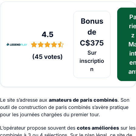
Pariez Maintenant
P
Bonus
ri
de
4.5
z
C$375
M
Sur
in
(
45
votes
)
inscriptio
e
n
an
Le site s’adresse aux
amateurs de paris combinés
. Son
outil de construction de paris combinés s’avère pratique
pour les journées chargées du premier tour.
L’opérateur propose souvent des
cotes améliorées
sur les
combinés à 3 ou 4 sélections. Sur le plan légal, ce site de