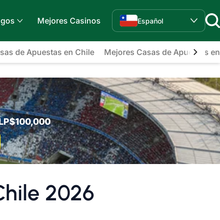
agos
Mejores Casinos
Español
as de Apuestas en Chile
Mejores Casas de Apuestas e
LP$100,000
Chile
2026