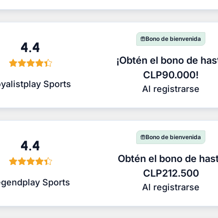
Bono de bienvenida
4.4
¡Obtén el bono de has
CLP90.000!
yalistplay Sports
Al registrarse
Bono de bienvenida
4.4
Obtén el bono de has
CLP212.500
egendplay Sports
Al registrarse