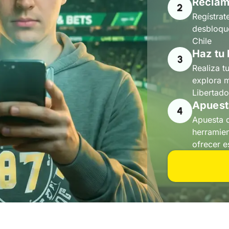
Reclam
2
Regístrat
desbloque
Chile
Haz tu
3
Realiza t
explora m
Libertado
Apuest
4
Apuesta d
herramie
ofrecer e