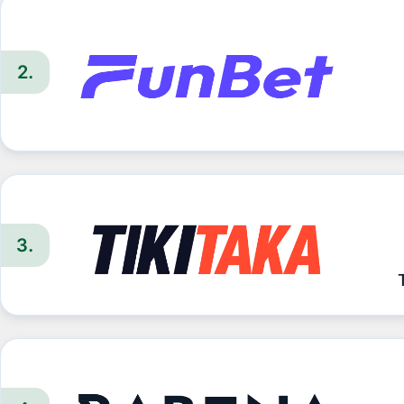
2
.
3
.