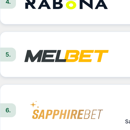
4
.
5
.
6
.
S