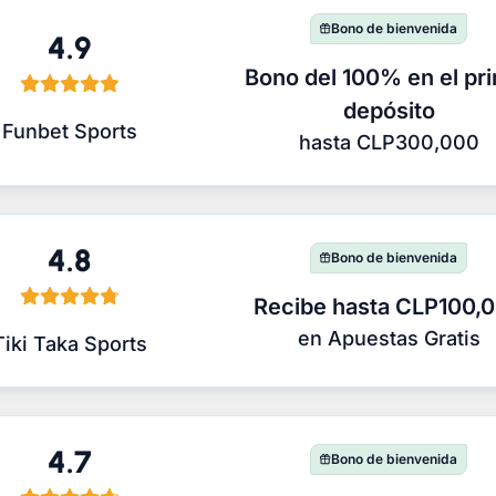
Bono de bienvenida
4.9
Bono del 100% en el pr
depósito
Funbet Sports
hasta CLP300,000
4.8
Bono de bienvenida
Recibe hasta CLP100,
en Apuestas Gratis
Tiki Taka Sports
4.7
Bono de bienvenida