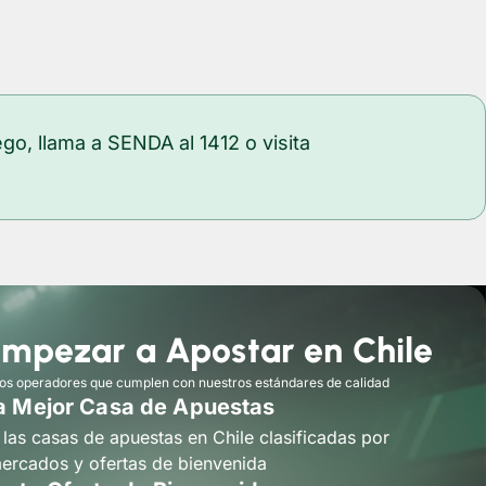
go, llama a SENDA al 1412 o visita
mpezar a Apostar en Chile
mos operadores que cumplen con nuestros estándares de calidad
la Mejor Casa de Apuestas
as casas de apuestas en Chile clasificadas por
ercados y ofertas de bienvenida