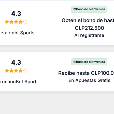
Bono de bienvenida
4.3
Obtén el bono de has
CLP212.500
etalright Sports
Al registrarse
4.3
Bono de bienvenida
Recibe hasta CLP100.
En Apuestas Gratis
irectionBet Sport