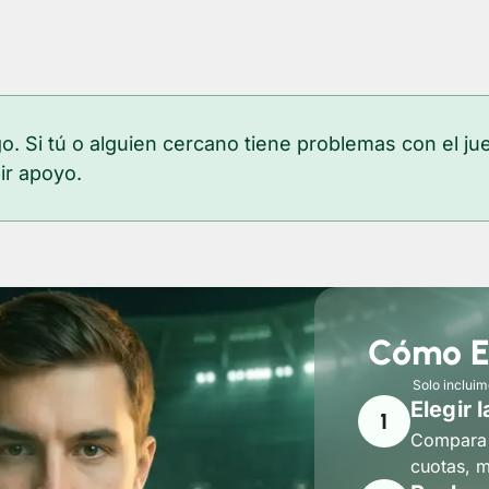
. Si tú o alguien cercano tiene problemas con el jue
ir apoyo.
Cómo E
Solo inclui
Elegir 
1
Compara l
cuotas, m