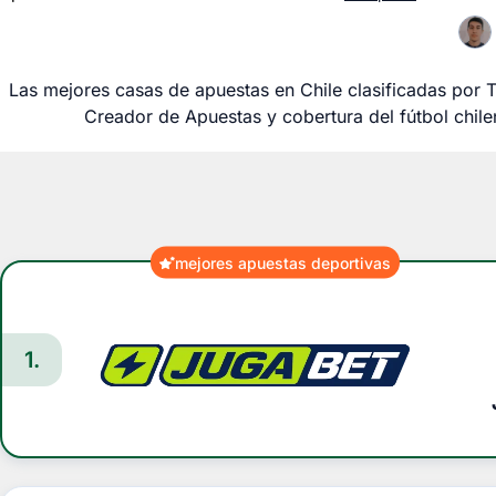
Las mejores casas de apuestas en Chile clasificadas por 
Creador de Apuestas y cobertura del fútbol chil
mejores apuestas deportivas
1
.