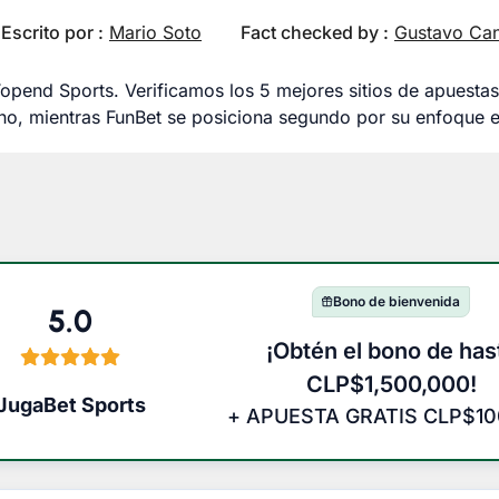
Escrito por :
Mario Soto
Fact checked by :
Gustavo Can
Topend Sports. Verificamos los 5 mejores sitios de apuesta
eno, mientras FunBet se posiciona segundo por su enfoque e
Bono de bienvenida
5.0
¡Obtén el bono de has
CLP$1,500,000!
JugaBet Sports
+ APUESTA GRATIS CLP$10