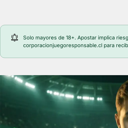
Solo mayores de 18+. Apostar implica riesgo
corporacionjuegoresponsable.cl para recib