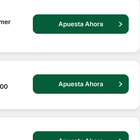
imer
Apuesta Ahora
Apuesta Ahora
000