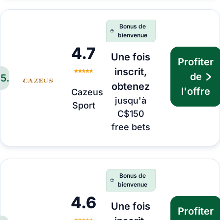
Bonus de
bienvenue
4.7
Une fois
Profiter
inscrit,
de
5
.
obtenez
l'offre
Cazeus
jusqu'à
Sport
C$150
free bets
Bonus de
bienvenue
4.6
Une fois
Profiter