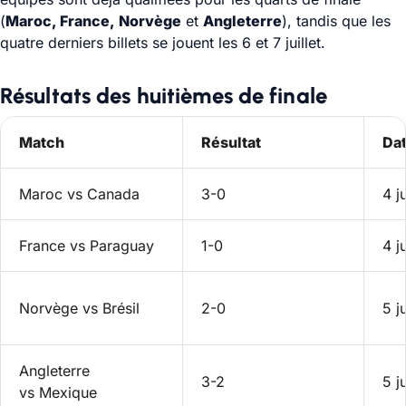
(
Maroc, France, Norvège
et
Angleterre
), tandis que les
quatre derniers billets se jouent les 6 et 7 juillet.
Résultats des huitièmes de finale
Match
Résultat
Da
Maroc vs Canada
3-0
4 j
France vs Paraguay
1-0
4 j
Norvège vs Brésil
2-0
5 j
Angleterre
3-2
5 j
vs Mexique