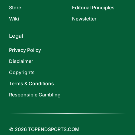
Store
Editorial Principles
Wiki
Newsletter
Legal
Privacy Policy
Disclaimer
Copyrights
Terms & Conditions
Responsible Gambling
©
2026
TOPENDSPORTS.COM