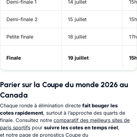
Demi-finale 1
14 juillet
15
Demi-finale 2
15 juillet
15
Petite finale
18 juillet
17
Finale
19 juillet
15
Parier sur la Coupe du monde 2026 au
Canada
Chaque ronde à élimination directe
fait bouger les
cotes rapidement
, surtout à l’approche des quarts de
finale. Consultez notre
comparatif des meilleurs sites de
paris sportifs
pour
suivre les cotes en temps réel
,
et notre page de pronostics Coupe du