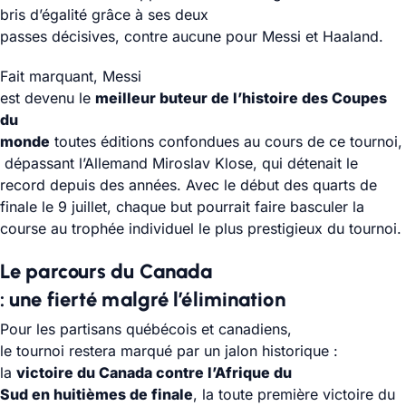
bris d’égalité grâce à ses deux
passes décisives, contre aucune pour Messi et Haaland.
Fait marquant, Messi
est devenu le
meilleur buteur de l’histoire des Coupes
du
monde
toutes éditions confondues au cours de ce tournoi,
dépassant l’Allemand Miroslav Klose, qui détenait le
record depuis des années. Avec le début des quarts de
finale le 9 juillet, chaque but pourrait faire basculer la
course au trophée individuel le plus prestigieux du tournoi.
Le parcours du Canada
: une fierté malgré l’élimination
Pour les partisans québécois et canadiens,
le tournoi restera marqué par un jalon historique :
la
victoire du Canada contre l’Afrique du
Sud en huitièmes de finale
, la toute première victoire du