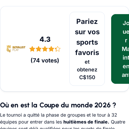
Jouer Maintenant
Pariez
J
sur vos
u
4.3
r
sports
M
favoris
in
(
74
votes
)
et
e
obtenez
an
C$150
Où en est la Coupe du monde 2026 ?
Le tournoi a quitté la phase de groupes et le tour à 32
équipes pour entrer dans les
huitièmes de finale.
Quatre
équipes sont déjà qualifiées pour les quarts de finale