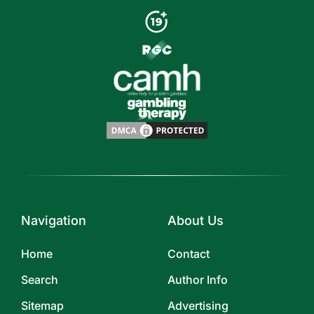
Navigation
About Us
Home
Contact
Search
Author Info
Sitemap
Advertising