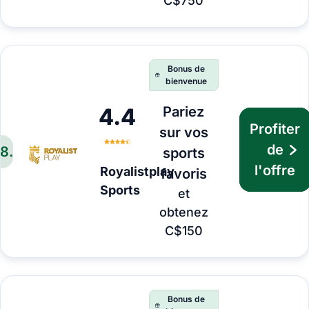
C$750
Bonus de
bienvenue
4.4
Pariez
Profiter
sur vos
de
8
.
sports
l'offre
Royalistplay
favoris
Sports
et
obtenez
C$150
Bonus de