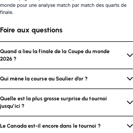
monde pour une analyse match par match des quarts de
finale.
Foire aux questions
Quand a lieu la finale de la Coupe du monde
2026 ?
Qui mène la course au Soulier d’or ?
Quelle est la plus grosse surprise du tournoi
jusqu’ici ?
Le Canada est-il encore dans le tournoi ?