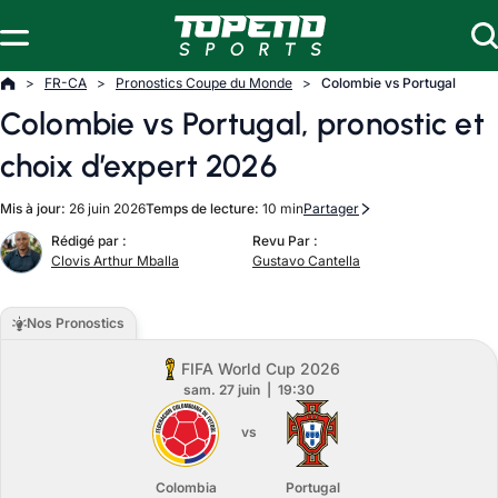
Aller au contenu
FR-CA
Pronostics Coupe du Monde
Colombie vs Portugal
Colombie vs Portugal, pronostic et
choix d’expert 2026
Mis à jour:
26 juin 2026
Temps de lecture:
10 min
Partager
Rédigé par :
Revu Par :
Clovis Arthur Mballa
Gustavo Cantella
Nos Pronostics
FIFA World Cup 2026
sam. 27 juin
19:30
vs
Colombia
Portugal