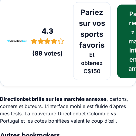
Pariez maintenant
Pariez
P
sur vos
ri
4.3
z
sports
m
favoris
in
(
89
votes
)
Et
e
obtenez
an
C$150
Directionbet brille sur les marchés annexes
, cartons,
corners et buteurs. L’interface mobile est fluide d’après
mes tests. La couverture Directionbet Colombie vs
Portugal et les cotes bonifiées valent le coup d’œil.
Autres bookmakers