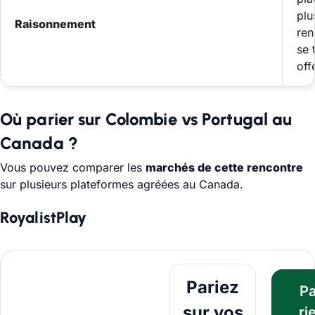
plu
Raisonnement
ren
se 
off
Où parier sur Colombie vs Portugal au
Canada ?
Vous pouvez comparer les
marchés de cette rencontre
sur plusieurs plateformes agréées au Canada.
RoyalistPlay
Pariez maintenant
Pariez
P
sur vos
ri