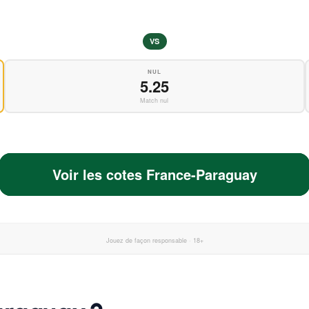
VS
NUL
5.25
Match nul
Voir les cotes France-Paraguay
Jouez de façon responsable · 18+