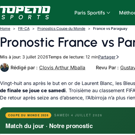
Aller au contenu
Paris Sportifs
Méthod
Home
FR-CA
Pronostics Coupe du Monde
France vs Paraguay
Pronostic France vs Pa
Mis à jour:
3 juillet 2026
Temps de lecture:
12 min
Partager
Rédigé par :
Clovis Arthur Mballa
Revu Par :
Gustav
Vingt-huit ans après le but en or de Laurent Blanc, les Ble
de finale se joue ce samedi
. Troisième au classement FIFA
De retour après seize ans d’absence, l’Albirroja n’a plus r
· SAMEDI 4 JUILLET 2026
COUPE DU MONDE 2026
Match du jour · Notre pronostic