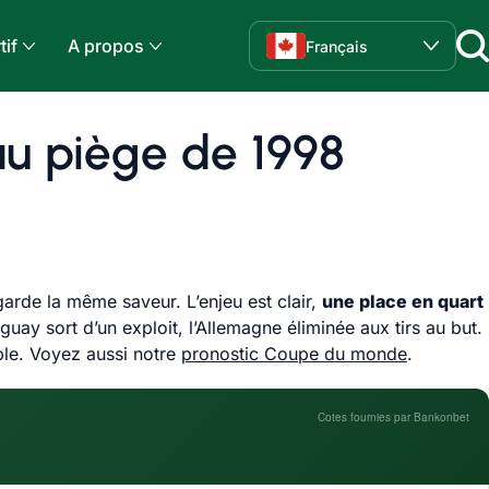
tif
A propos
Français
au piège de 1998
garde la même saveur. L’enjeu est clair,
une place en quart
uay sort d’un exploit, l’Allemagne éliminée aux tirs au but.
ible. Voyez aussi notre
pronostic Coupe du monde
.
Cotes fournies par Bankonbet