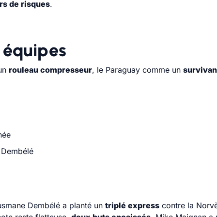
rs de risques
.
 équipes
 un
rouleau compresseur
, le Paraguay comme un
survivan
née
e Dembélé
usmane Dembélé a planté un
triplé express
contre la Norvè