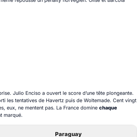
même repoussé un penalty norvégien. Olise et Barcola
rise. Julio Enciso a ouvert le score d’une tête plongeante.
 sorti les tentatives de Havertz puis de Woltemade. Cent vingt
fres, eux, ne mentent pas. La France domine
chaque
ent marqué.
Paraguay