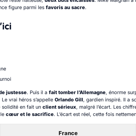
ote reste flatteuse,
deux buts encaissés
. Mike Maignan a 
nce figure parmi les
favoris au sacre
.
ici
gne
ournoi
 de justesse
. Puis il a
fait tomber l’Allemagne
, énorme surp
. Le vrai héros s’appelle
Orlando Gill
, gardien inspiré. Il a
solidité en fait un
client sérieux
, malgré l’écart. Les chif
 le
cœur et le sacrifice
. L’écart est réel, cette fois nettem
France