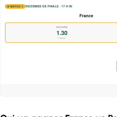
SEIZIÈMES DE FINALE · 17 H 00
★ MATCH 1
France
VICTOIRE
1.30
France