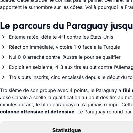
Suède. Cette attaque ne connaît pas la panne. Derrière, la n
apportent le surnombre sur les côtés. Voilà pourquoi la Fra
Le parcours du Paraguay jusqu’
Entame ratée, défaite 4-1 contre les États-Unis
Réaction immédiate, victoire 1-0 face à la Turquie
Nul 0-0 arraché contre l’Australie pour se qualifier
Exploit en seizième, 4-3 aux tirs au but contre l’Allema
Trois buts inscrits, cinq encaissés depuis le début du t
Troisième de son groupe avec 4 points, le Paraguay a
filé
José Canale a scellé la qualification au bout des tirs au but
minutes durant, le bloc paraguayen n’a jamais rompu. Cette 
colonne offensive et défensive
. Le Paraguay répond par
Statistique