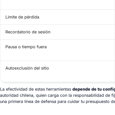
Límite de pérdida
Recordatorio de sesión
Pausa o tiempo fuera
Autoexclusión del sitio
La efectividad de estas herramientas
depende de tu config
autoridad chilena, quien carga con la responsabilidad de 
una primera línea de defensa para cuidar tu presupuesto de