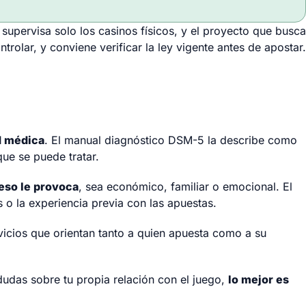
supervisa solo los casinos físicos, y el proyecto que busca
rolar, y conviene verificar la ley vigente antes de apostar.
d médica
. El manual diagnóstico DSM-5 la describe como
que se puede tratar.
 eso le provoca
, sea económico, familiar o emocional. El
 o la experiencia previa con las apuestas.
rvicios que orientan tanto a quien apuesta como a su
dudas sobre tu propia relación con el juego,
lo mejor es