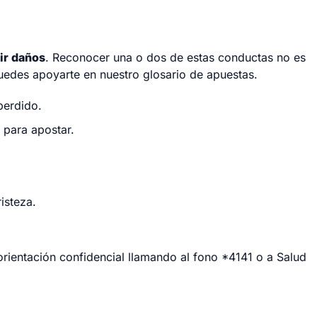
ir daños
. Reconocer una o dos de estas conductas no es
puedes apoyarte en nuestro glosario de apuestas.
perdido.
 para apostar.
isteza.
orientación confidencial llamando al fono *4141 o a Salud