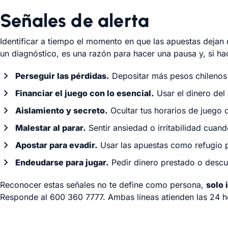
Señales de alerta
Identificar a tiempo el momento en que las apuestas dejan
un diagnóstico, es una razón para hacer una pausa y, si ha
Perseguir las pérdidas.
Depositar más pesos chilenos 
Financiar el juego con lo esencial.
Usar el dinero del 
Aislamiento y secreto.
Ocultar tus horarios de juego o
Malestar al parar.
Sentir ansiedad o irritabilidad cuand
Apostar para evadir.
Usar las apuestas como refugio pa
Endeudarse para jugar.
Pedir dinero prestado o descu
Reconocer estas señales no te define como persona,
solo 
Responde al 600 360 7777. Ambas líneas atienden las 24 h