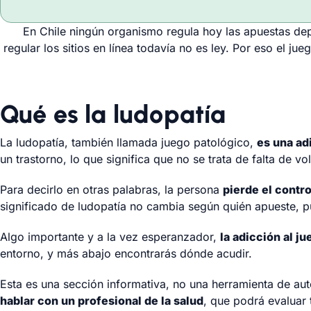
En Chile ningún organismo regula hoy las apuestas dep
regular los sitios en línea todavía no es ley. Por eso el j
Qué es la ludopatía
La ludopatía, también llamada juego patológico,
es una ad
un trastorno, lo que significa que no se trata de falta de v
Para decirlo en otras palabras, la persona
pierde el contr
significado de ludopatía no cambia según quién apueste, pue
Algo importante y a la vez esperanzador,
la adicción al j
entorno, y más abajo encontrarás dónde acudir.
Esta es una sección informativa, no una herramienta de aut
hablar con un profesional de la salud
, que podrá evaluar