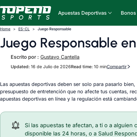
Saltar al contenido
Apuestas Deportivas
Bonos 
Home
ES-CL
Juego Responsable
Juego Responsable en
Escrito por :
Gustavo Cantella
Updated:
16 de Julio de 2026
Read time:
10 min
Compartir
Las apuestas deportivas deben ser solo para pasarlo bien,
presupuesto de entretención que no afecte tus cuentas, rec
apuestas deportivas en línea y la regulación está cambiando
Si las apuestas te afectan, a ti o a alguien
disponible las 24 horas, o a Salud Respond