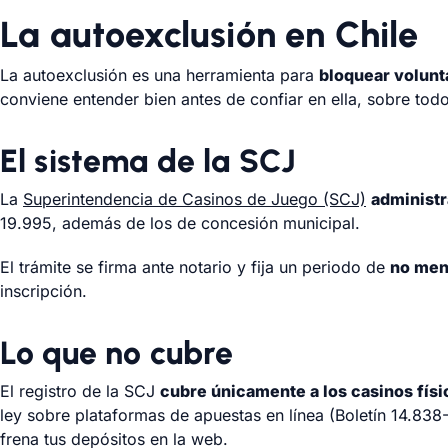
La autoexclusión en Chile
La autoexclusión es una herramienta para
bloquear volunt
conviene entender bien antes de confiar en ella, sobre todo
El sistema de la SCJ
La
Superintendencia de Casinos de Juego (SCJ)
administr
19.995, además de los de concesión municipal.
El trámite se firma ante notario y fija un periodo de
no men
inscripción.
Lo que no cubre
El registro de la SCJ
cubre únicamente a los casinos físi
ley sobre plataformas de apuestas en línea (Boletín 14.838
frena tus depósitos en la web.