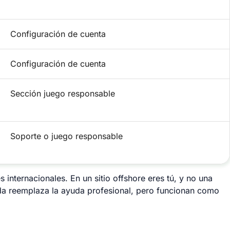
Configuración de cuenta
Configuración de cuenta
Sección juego responsable
Soporte o juego responsable
s internacionales. En un sitio offshore eres tú, y no una
ada reemplaza la ayuda profesional, pero funcionan como