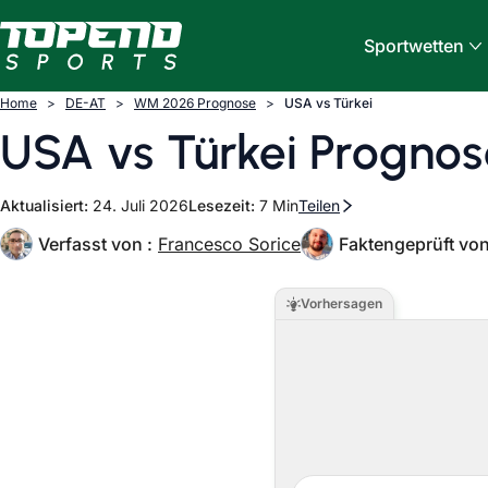
Skip to content
Sportwetten
Home
DE-AT
WM 2026 Prognose
USA vs Türkei
USA vs Türkei Progno
Aktualisiert:
24. Juli 2026
Lesezeit:
7 Min
Teilen
Verfasst von :
Francesco Sorice
Faktengeprüft von
Vorhersagen