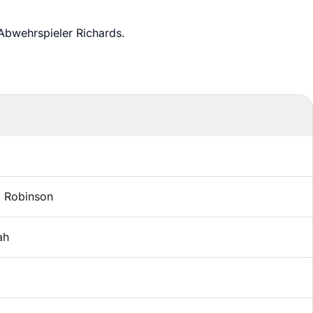
 Abwehrspieler Richards.
. Robinson
ah