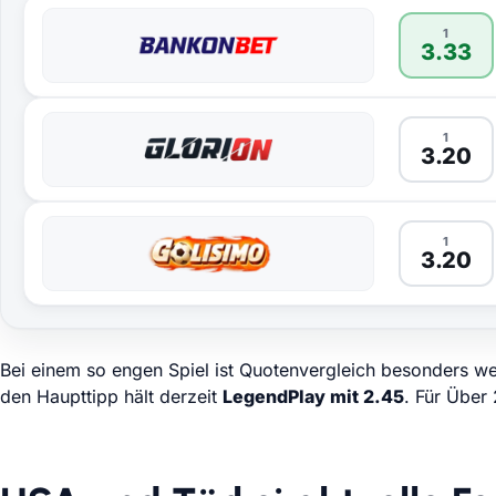
1
3.33
1
3.20
1
3.20
Bei einem so engen Spiel ist Quotenvergleich besonders we
den Haupttipp hält derzeit
LegendPlay mit 2.45
. Für Über