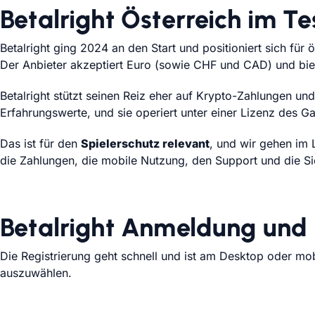
Betalright Österreich im Te
Betalright ging 2024 an den Start und positioniert sich für 
Der Anbieter akzeptiert Euro (sowie CHF und CAD) und bie
Betalright stützt seinen Reiz eher auf Krypto-Zahlungen un
Erfahrungswerte, und sie operiert unter einer Lizenz des G
Das ist für den
Spielerschutz relevant
, und wir gehen im 
die Zahlungen, die mobile Nutzung, den Support und die Si
Betalright Anmeldung und
Die Registrierung geht schnell und ist am Desktop oder mo
auszuwählen.