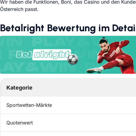
Wir haben die Funktionen, Boni, das Casino und den Kundend
Österreich passt.
Betalright Bewertung im Detai
Kategorie
Sportwetten-Märkte
Quotenwert