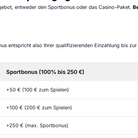
ebot, entweder den Sportbonus oder das Casino-Paket.
B
onus entspricht also Ihrer qualifizierenden Einzahlung bis z
Sportbonus (100% bis 250 €)
+50 € (100 € zum Spielen)
+100 € (200 € zum Spielen)
+250 € (max. Sportbonus)