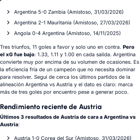
Argentina 5-0 Zambia (Amistoso, 31/03/2026)
Argentina 2-1 Mauritania (Amistoso, 27/03/2026)
Angola 0-4 Argentina (Amistoso, 14/11/2025)
Tres triunfos, 11 goles a favor y solo uno en contra.
Pero
el xG fue bajo
: 1.33, 1.11 y 1.00 en cada salida. Argentina
convierte muy por encima de su volumen de ocasiones. Es
la eficiencia fría de un campeón que no necesita dominar
para resolver. Seguí de cerca los últimos partidos de la
alineación Argentina vs Austria y el dato es claro: marca
más de tres goles por encuentro pese a generar poco.
Rendimiento reciente de Austria
Últimos 3 resultados de Austria de cara a Argentina vs
Austria
:
Austria 1-0 Corea del Sur (Amistoso, 31/03/2026)