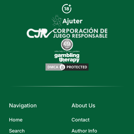
Navigation
About Us
Home
Contact
Search
Author Info