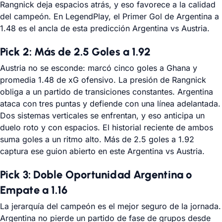
Rangnick deja espacios atrás, y eso favorece a la calidad
del campeón. En LegendPlay, el Primer Gol de Argentina a
1.48 es el ancla de esta predicción Argentina vs Austria.
Pick 2: Más de 2.5 Goles a 1.92
Austria no se esconde: marcó cinco goles a Ghana y
promedia 1.48 de xG ofensivo. La presión de Rangnick
obliga a un partido de transiciones constantes. Argentina
ataca con tres puntas y defiende con una línea adelantada.
Dos sistemas verticales se enfrentan, y eso anticipa un
duelo roto y con espacios. El historial reciente de ambos
suma goles a un ritmo alto. Más de 2.5 goles a 1.92
captura ese guion abierto en este Argentina vs Austria.
Pick 3: Doble Oportunidad Argentina o
Empate a 1.16
La jerarquía del campeón es el mejor seguro de la jornada.
Argentina no pierde un partido de fase de grupos desde