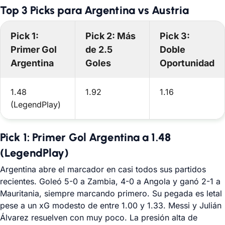
Top 3 Picks para Argentina vs Austria
Pick 1:
Pick 2: Más
Pick 3:
Primer Gol
de 2.5
Doble
Argentina
Goles
Oportunidad
1.48
1.92
1.16
(LegendPlay)
Pick 1: Primer Gol Argentina a 1.48
(LegendPlay)
Argentina abre el marcador en casi todos sus partidos
recientes. Goleó 5-0 a Zambia, 4-0 a Angola y ganó 2-1 a
Mauritania, siempre marcando primero. Su pegada es letal
pese a un xG modesto de entre 1.00 y 1.33. Messi y Julián
Álvarez resuelven con muy poco. La presión alta de