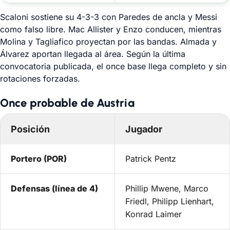
Scaloni sostiene su 4-3-3 con Paredes de ancla y Messi
como falso libre. Mac Allister y Enzo conducen, mientras
Molina y Tagliafico proyectan por las bandas. Almada y
Álvarez aportan llegada al área. Según la última
convocatoria publicada, el once base llega completo y sin
rotaciones forzadas.
Once probable de Austria
Posición
Jugador
Portero (POR)
Patrick Pentz
Defensas (línea de 4)
Phillip Mwene, Marco
Friedl, Philipp Lienhart,
Konrad Laimer