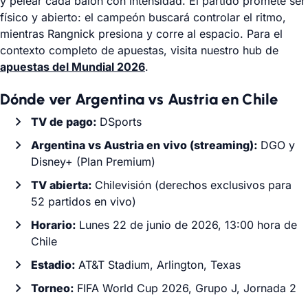
y pelear cada balón con intensidad. El partido promete ser
físico y abierto: el campeón buscará controlar el ritmo,
mientras Rangnick presiona y corre al espacio. Para el
contexto completo de apuestas, visita nuestro hub de
apuestas del Mundial 2026
.
Dónde ver Argentina vs Austria en Chile
TV de pago:
DSports
Argentina vs Austria en vivo (streaming):
DGO y
Disney+ (Plan Premium)
TV abierta:
Chilevisión (derechos exclusivos para
52 partidos en vivo)
Horario:
Lunes 22 de junio de 2026, 13:00 hora de
Chile
Estadio:
AT&T Stadium, Arlington, Texas
Torneo:
FIFA World Cup 2026, Grupo J, Jornada 2