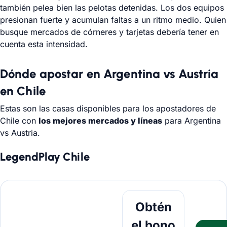
también pelea bien las pelotas detenidas. Los dos equipos
presionan fuerte y acumulan faltas a un ritmo medio. Quien
busque mercados de córneres y tarjetas debería tener en
cuenta esta intensidad.
Dónde apostar en Argentina vs Austria
en Chile
Estas son las casas disponibles para los apostadores de
Chile con
los mejores mercados y líneas
para Argentina
vs Austria.
LegendPlay Chile
Obtener Bono
Obtén
el bono