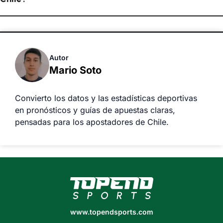
Autor
Mario Soto
Convierto los datos y las estadísticas deportivas
en pronósticos y guías de apuestas claras,
pensadas para los apostadores de Chile.
www.topendsports.com
www.topendsports.com