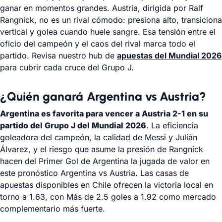
ganar en momentos grandes. Austria, dirigida por Ralf
Rangnick, no es un rival cómodo: presiona alto, transiciona
vertical y golea cuando huele sangre. Esa tensión entre el
oficio del campeón y el caos del rival marca todo el
partido. Revisa nuestro hub de
apuestas del Mundial 2026
para cubrir cada cruce del Grupo J.
¿Quién ganará Argentina vs Austria?
Argentina es favorita para vencer a Austria 2-1 en su
partido del Grupo J del Mundial 2026
. La eficiencia
goleadora del campeón, la calidad de Messi y Julián
Álvarez, y el riesgo que asume la presión de Rangnick
hacen del Primer Gol de Argentina la jugada de valor en
este pronóstico Argentina vs Austria. Las casas de
apuestas disponibles en Chile ofrecen la victoria local en
torno a 1.63, con Más de 2.5 goles a 1.92 como mercado
complementario más fuerte.